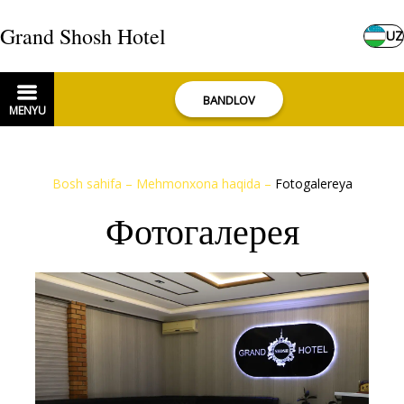
Grand Shosh Hotel
UZ
BANDLOV
MENYU
Bosh sahifa
–
Mehmonxona haqida
–
Fotogalereya
Фотогалерея