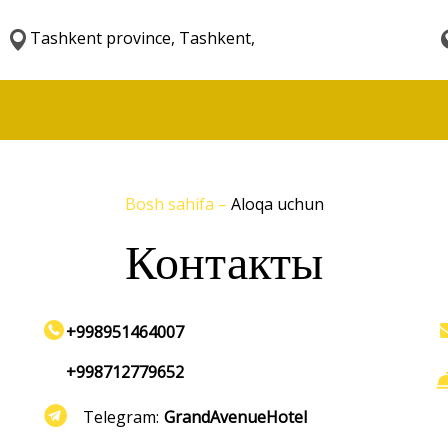
Tashkent province, Tashkent,
Bosh sahifa
–
Aloqa uchun
Контакты
+998951464007
+998712779652
Telegram:
GrandAvenueHotel