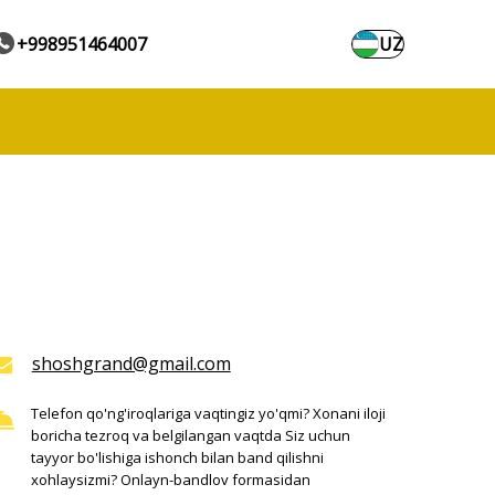
+998951464007
UZ
shoshgrand@gmail.com
Telefon qo'ng'iroqlariga vaqtingiz yo'qmi? Xonani iloji
boricha tezroq va belgilangan vaqtda Siz uchun
tayyor bo'lishiga ishonch bilan band qilishni
xohlaysizmi? Onlayn-bandlov formasidan